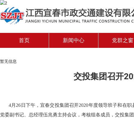
首页
新闻中心
党群之窗
企业要闻
党建
暂无信息
企业动态
工会
交投集团召开2
媒体报道
团支
4
月
26
日下午，宜春交投集团召开
2020
年度领导班子和在职
党委副书记、总经理伍兆勇主持会议，考核组各成员，交投集