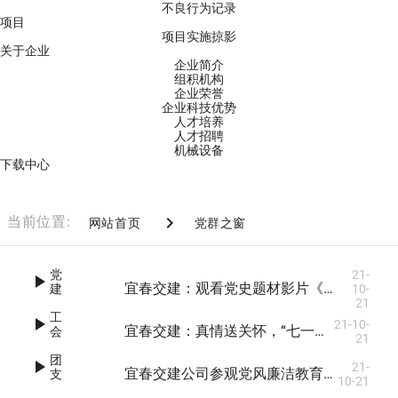
不良行为记录
项目
项目实施掠影
关于企业
企业简介
组积机构
企业荣誉
企业科技优势
人才培养
人才招聘
机械设备
下载中心


当前位置:
网站首页
党群之窗
党
21-

宜春交建：观看党史题材影片《建党伟业》 重温红色记忆
建
10-
21
工

21-10-
宜春交建：真情送关怀，“七一”暖人心
会
21
团

21-
宜春交建公司参观党风廉洁教育馆 以案释纪释法
支
10-21