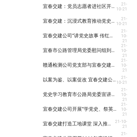
21-
宜春交建：党员志愿者进社区开展反诈骗宣传活动
10-21
21-
宜春交建：沉浸式教育推动党史学习教育入脑入心
10-21
21-
宜春交建公司“讲党史故事 传红色基因” 微党课送到一线工地
10-
21
21-
宜春市公路管理局党委慰问组到宜春交建 走访慰问困难党员
10-
21
21-
赣通检测公司党支部与宜春交建公司党支部 联合开展党史学习交流会
10-
21
21-
以案为鉴、以案促改 宜春交建公司召开警示教育大会
10-21
21-
党史学习教育市公路局党委宣讲团到宜春交建公司宣讲
10-
21
21-
宜春交建公司开展“学党史、祭英烈 传承红色基因”主题党日活动
10-
21
21-10-
宜春交建打造工地课堂 深入推进党史学习教育
21
21-